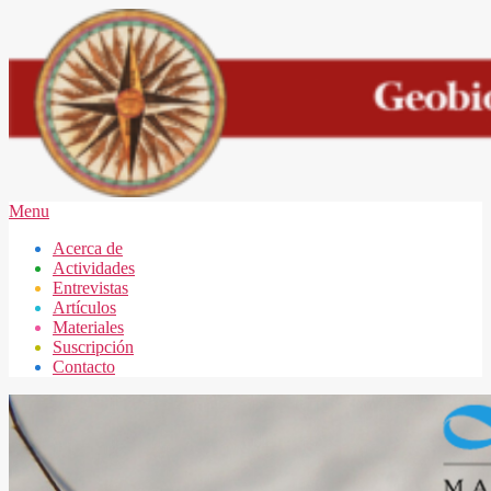
Skip
to
content
GEOBIOLOGÍA
Secondary
Menu
MAR
Navigation
Acerca de
DEL
Menu
Actividades
PLATA
Entrevistas
Artículos
Materiales
Suscripción
Contacto