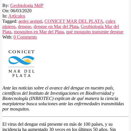
By:
Geobiologia MdP
On:
06/03/2020
In:
Artículos
Tagged:
aedes aegipti
,
CONICET MAR DEL PLATA
,
culex
pipiens
,
dengue
,
dengue en Mar del Plata
,
Geobiología Mar del
Plata
,
mosquitos en Mar del Plata
,
qué mosquito transmite dengue
With:
0 Comments
Ante las noticias sobre el avance del dengue en nuestro país,
científicos del Instituto de Investigaciones en Biodiversidad y
Biotecnología (INBIOTEC) explican de qué manera la ciencia
marplatense busca soluciones ante las enfermedades transmitidas
por mosquitos.
El virus del dengue está presente en más de 100 países, y su
incidencia ha aumentado 30 veces en los últimos 50 años. Sin