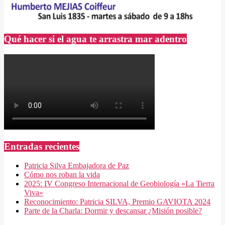
Qué hacer si el agua te arrastra mar adentro
Entradas recientes
Patricia Silva Embajadora de Paz
Cómo nos roban la vida
2025: IV Congreso Internacional de Geobiología «La Tierra
Viva»
Reconocimiento: Patricia SILVA, Premio GAVIOTA 2024
Parte de la Charla: Dormir y descansar ¿Misión posible?