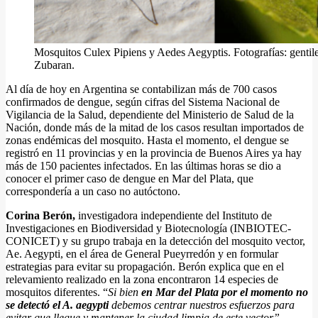
Mosquitos Culex Pipiens y Aedes Aegyptis. Fotografías: gentil
Zubaran.
Al día de hoy en Argentina se contabilizan más de 700 casos
confirmados de dengue, según cifras del Sistema Nacional de
Vigilancia de la Salud, dependiente del Ministerio de Salud de la
Nación, donde más de la mitad de los casos resultan importados de
zonas endémicas del mosquito. Hasta el momento, el dengue se
registró en 11 provincias y en la provincia de Buenos Aires ya hay
más de 150 pacientes infectados. En las últimas horas se dio a
conocer el primer caso de dengue en Mar del Plata, que
correspondería a un caso no autóctono.
Corina Berón,
investigadora independiente del Instituto de
Investigaciones en Biodiversidad y Biotecnología (INBIOTEC-
CONICET) y su grupo trabaja en la detección del mosquito vector,
Ae. Aegypti, en el área de General Pueyrredón y en formular
estrategias para evitar su propagación. Berón explica que en el
relevamiento realizado en la zona encontraron 14 especies de
mosquitos diferentes. “
Si bien
en Mar del Plata por el momento no
se detectó el A. aegypti
debemos centrar nuestros esfuerzos para
evitar que llegue y mantener la ciudad limpia de este vector”.