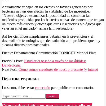
Actualmente trabajan en los efectos de toxinas generadas por
bacterias nativas que afectan la viabilidad de los mosquitos.
“Nuestro objetivo es analizar la posibilidad de combinar las
moléculas producidas por las bacterias nativas de manera que tengan
un efecto más directo y eficaz que otros insecticidas biológicos que
ya están en el mercado”, aclara la investigadora.
Así los científicos marplatenses trabajan en la prevención y el
desarrollo de tecnologías que den solución a un problema que hoy
alcanza dimensiones nacionales.
Fuente: Departamento Comunicación CONICET Mar del Plata
2020-
Previous Post:
Estudiar el pasado a través de los árboles:
03-
Dendrología
06
Next Post:
Cómo somos creadores de nuestro presente (y futuro)
Deja una respuesta
Lo siento, debes estar
conectado
para publicar un comentario.
Search
Cómo saber si vivo en una casa sana, o ella me