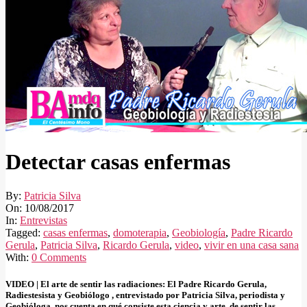
Detectar casas enfermas
By:
Patricia Silva
On:
10/08/2017
In:
Entrevistas
Tagged:
casas enfermas
,
domoterapia
,
Geobiología
,
Padre Ricardo
Gerula
,
Patricia Silva
,
Ricardo Gerula
,
video
,
vivir en una casa sana
With:
0 Comments
VIDEO | El arte de sentir las radiaciones: El Padre Ricardo Gerula,
Radiestesista y Geobiólogo , entrevistado por Patricia Silva, periodista y
Geobióloga, nos cuenta en qué consiste esta ciencia y arte, de sentir las