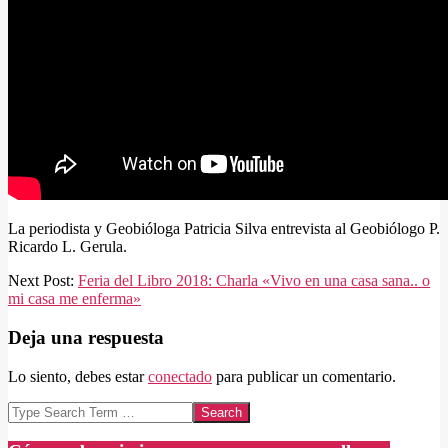
La periodista y Geobióloga Patricia Silva entrevista al Geobiólogo P.
Ricardo L. Gerula.
2017-
Next Post:
Feria del Libro 2018: Charla «Vivo en una casa sana.. o
08-
mi casa me enferma»
10
Deja una respuesta
Lo siento, debes estar
conectado
para publicar un comentario.
Search