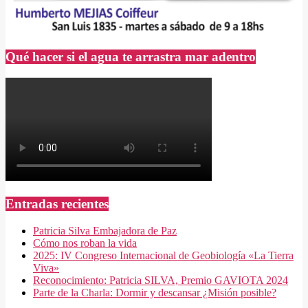
Qué hacer si el agua te arrastra mar adentro
Entradas recientes
Patricia Silva Embajadora de Paz
Cómo nos roban la vida
2025: IV Congreso Internacional de Geobiología «La Tierra
Viva»
Reconocimiento: Patricia SILVA, Premio GAVIOTA 2024
Parte de la Charla: Dormir y descansar ¿Misión posible?