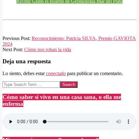
Recibir Gratis el Boletín de Geobiología Mar del Plata
2025-
Previous Post:
Reconocimiento: Patricia SILVA, Premio GAVIOTA
05-
2024
16
Next Post:
Cómo nos roban la vida
Deja una respuesta
Lo siento, debes estar
conectado
para publicar un comentario.
Search
Cómo saber si vivo en una casa sana, o ella me
enferma