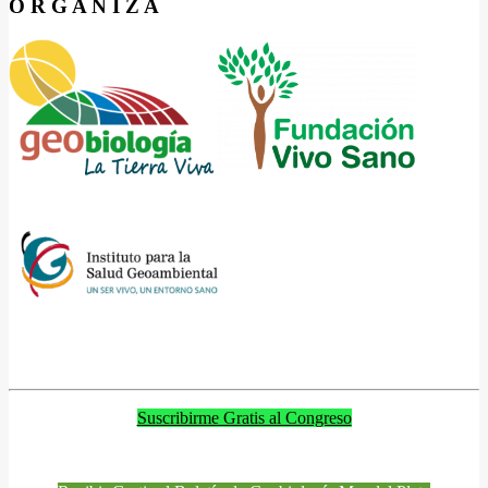
O R G A N I Z A
Suscribirme Gratis al Congreso