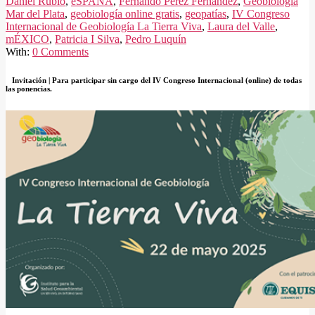
Daniel Rubio
,
eSPAÑA
,
Fernando Pérez Fernández
,
Geobiología
Mar del Plata
,
geobiología online gratis
,
geopatías
,
IV Congreso
Internacional de Geobiología La Tierra Viva
,
Laura del Valle
,
mÉXICO
,
Patricia I Silva
,
Pedro Luquín
With:
0 Comments
Invitación | Para participar sin cargo del IV Congreso Internacional (online) de todas
las ponencias.