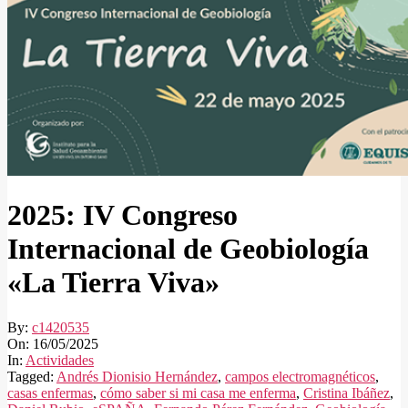
2025: IV Congreso
Internacional de Geobiología
«La Tierra Viva»
By:
c1420535
On:
16/05/2025
In:
Actividades
Tagged:
Andrés Dionisio Hernández
,
campos electromagnéticos
,
casas enfermas
,
cómo saber si mi casa me enferma
,
Cristina Ibáñez
,