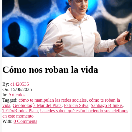
Cómo nos roban la vida
By:
c1420535
On:
15/06/2025
In:
Artículos
Tagged:
cómo te manipulan las redes sociales
,
cómo te roban la
vida
,
Geobiología Mar del Plata
,
Patricia Silva
,
Santiago Bilinkis
,
TEDxRíodelaPlata
,
Ustedes saben qué están haciendo sus teléfonos
en este momento
With:
0 Comments