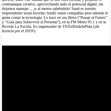
contraataque creativo, aprovechando todo el potencial digital, sin
dejarnos manejar… ¡o al menos sabiéndolo! Santi es nuestro
emprendedor serial favorito; fundó varias compañías pero además le
gusta contar la tecnología. Lo hace en sus libros (“Pasaje al Futuro”
y “Guía para Sobrevivir al Presente”), en la FM Metro 95.1 y en la
Revista La Nación. Es organizador de TEDxRíodelaPlata (¡de
licencia por el 2019!).