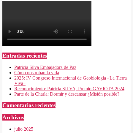
Entradas recientes
Patricia Silva Embajadora de Paz
Cómo nos roban la vida
2025: IV Congreso Internacional de Geobiología «La Tierra
Viva»
Reconocimiento: Patricia SILVA, Premio GAVIOTA 2024
Parte de la Charla: Dormir y descansar ¿Misión posible?
Comentarios recientes
Archivos
julio 2025