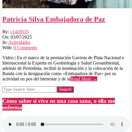
Patricia Silva Embajadora de Paz
2025-
By:
c1420535
07-
On:
03/07/2025
03
In:
Actividades
With:
0 Comments
Video | En el marco de la premiación Gaviota de Plata Nacional e
Internacional la Experta en Geobiología y Salud Geoambiental,
además de Periodista, recibió la nominación y la colocación de la
Banda con la designación como «Embajadora de Paz» por su
actividad en pos del bienestar y de la
Read More →
Search
Cómo saber si vivo en una casa sana, o ella me
enferma