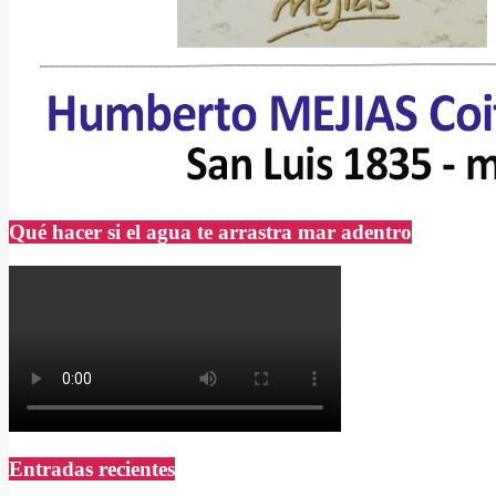
Qué hacer si el agua te arrastra mar adentro
Entradas recientes