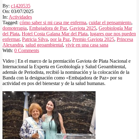
By:
c1420535
On:
03/07/2025
In:
Actividades
Tagged:
cómo saber si mi casa me enferma
,
cuidar el pensamiento
,
domoterapia
,
Embajadora de Paz
,
Gaviota 2025
,
Geobiología Mar
del Plata
,
Hotel Costa Galana Mar del Plata
,
lugares que nos pueden
enfermar
,
Patricia Silva
,
por la Paz
,
Premio Gaviota 2025
,
Princesa
Alexandra
,
salud geoambiental
,
vivir en una casa sana
With:
0 Comments
Video | En el marco de la premiación Gaviota de Plata Nacional e
Internacional la Experta en Geobiología y Salud Geoambiental,
además de Periodista, recibió la nominación y la colocación de la
Banda con la designación como «Embajadora de Paz» por su
actividad en pos del bienestar y de la salud humanas.