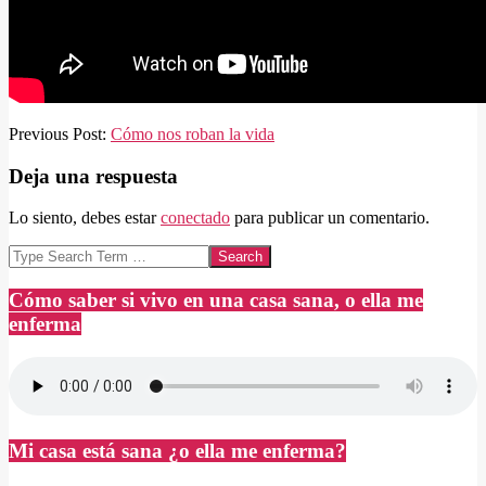
2025-
Previous Post:
Cómo nos roban la vida
07-
03
Deja una respuesta
Lo siento, debes estar
conectado
para publicar un comentario.
Search
Cómo saber si vivo en una casa sana, o ella me
enferma
Mi casa está sana ¿o ella me enferma?