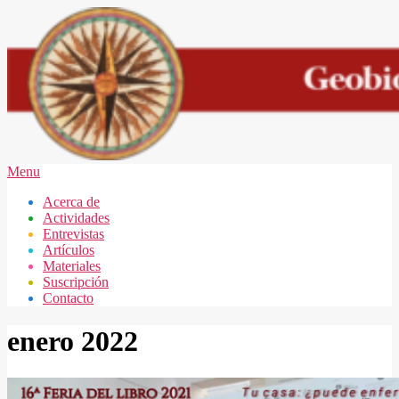
Skip
to
content
GEOBIOLOGÍA
Secondary
Menu
MAR
Navigation
Acerca de
DEL
Menu
Actividades
PLATA
Entrevistas
Artículos
Materiales
Suscripción
Contacto
enero 2022