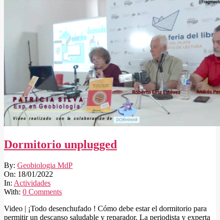
Dormitorio unplugged
2022-
By:
Geobiologia MdP
01-
On:
18/01/2022
18
In:
Actividades
With:
0 Comments
Video | ¡Todo desenchufado ! Cómo debe estar el dormitorio para
permitir un descanso saludable y reparador. La periodista y experta