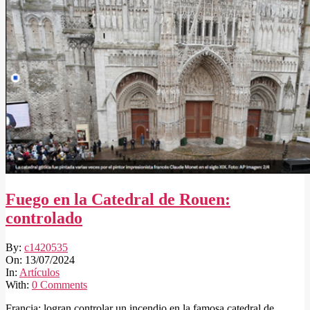
Fuego en la Catedral de Rouen:
controlado
2024-
By:
c1420535
07-
On:
13/07/2024
13
In:
Artículos
With:
0 Comments
Francia: logran controlar un incendio en la famosa catedral de