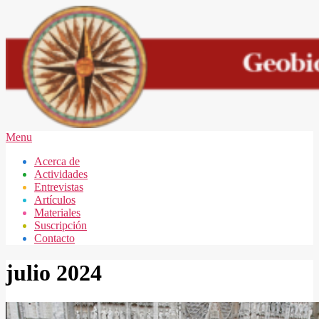
Skip
to
content
GEOBIOLOGÍA
Secondary
Menu
MAR
Navigation
Acerca de
DEL
Menu
Actividades
PLATA
Entrevistas
Artículos
Materiales
Suscripción
Contacto
julio 2024