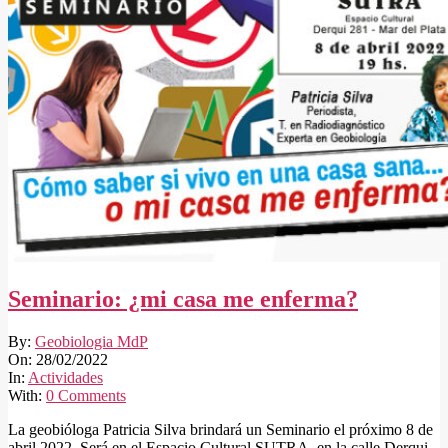
Seminario: ¿mi casa me enferma?
2022-
By:
Geobiologia MdP
02-
On:
28/02/2022
28
In:
Actividades
With:
0 Comments
La geobióloga Patricia Silva brindará un Seminario el próximo 8 de
abril 2022. Será en el Espacio Cultural SUTRA, en la calle Derqui