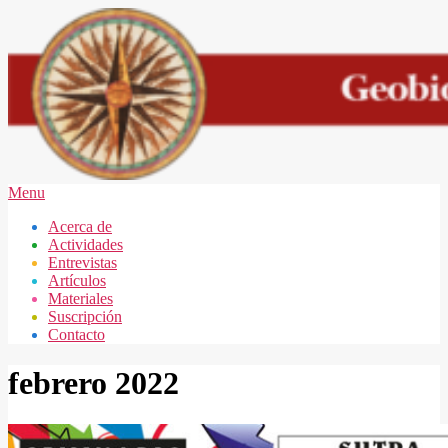
Skip
to
content
GEOBIOLOGÍA
Secondary
Menu
MAR
Navigation
Acerca de
DEL
Menu
Actividades
PLATA
Entrevistas
Artículos
Materiales
Suscripción
Contacto
febrero 2022