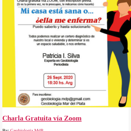
Charla Gratuita vía Zoom
2020-
By:
Geobiologia MdP