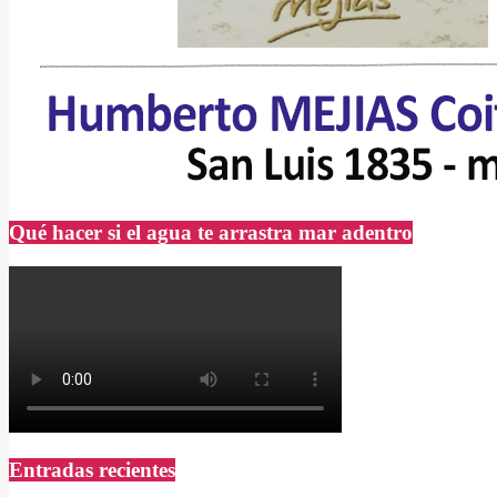
Qué hacer si el agua te arrastra mar adentro
Entradas recientes