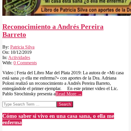
Reconocimiento a Andrés Pereira
Barreto
2019-
By:
Patricia Silva
12-
On:
10/12/2019
10
In:
Actividades
With:
0 Comments
Video | Feria del Libro Mar del Plata 2019: La autora de «Mi casa
está sana ¿o ella me enferma?» con aportes de la Dra. Adriana
Poloni realizó un reconocimiento a Andrés Pereira Barreto,
entregándole el primer ejemplar. En este primer video el Lic.
Pablo Sirochinsky presenta a
Read More →
Search
Cómo saber si vivo en una casa sana, o ella me
enferma