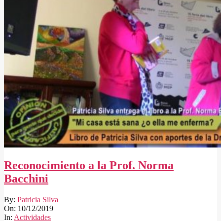
Reconocimiento a la Prof. Norma
Bacchini
2019-
By:
Patricia Silva
12-
On:
10/12/2019
10
In:
Actividades