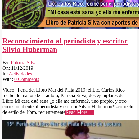
Reconocimiento al periodista y escritor
Silvio Huberman
2019-
By:
Patricia Silva
12-
On:
11/12/2019
11
In:
Actividades
With:
0 Comments
Video | Feria del Libro Mar del Plata 2019: el Lic. Carlos Rico
recibe de manos de la autora, Patricia Silva, dos ejemplares del
Libro Mi casa está sana ¿o ella me enferma?, uno propio, y otro
correspondiente al periodista y escritor Silvio Huberman* -corrector
de estilo del libro, recientemente
Read More →