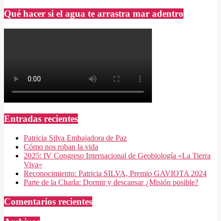
Qué hacer si el agua te arrastra mar adentro
Entradas recientes
Patricia Silva Embajadora de Paz
Cómo nos roban la vida
2025: IV Congreso Internacional de Geobiología «La Tierra
Viva»
Reconocimiento: Patricia SILVA, Premio GAVIOTA 2024
Parte de la Charla: Dormir y descansar ¿Misión posible?
Comentarios recientes