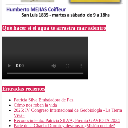
Qué hacer si el agua te arrastra mar adentro
Entradas recientes
Patricia Silva Embajadora de Paz
Cómo nos roban la vida
2025: IV Congreso Internacional de Geobiología «La Tierra
Viva»
Reconocimiento: Patricia SILVA, Premio GAVIOTA 2024
Parte de la Charla: Dormir y descansar ¿Misión posible?