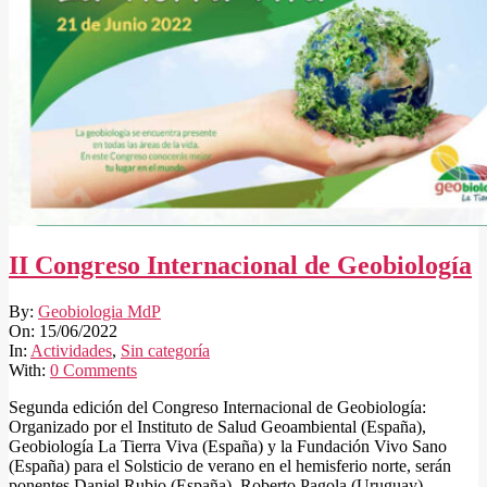
II Congreso Internacional de Geobiología
2022-
By:
Geobiologia MdP
06-
On:
15/06/2022
15
In:
Actividades
,
Sin categoría
With:
0 Comments
Segunda edición del Congreso Internacional de Geobiología:
Organizado por el Instituto de Salud Geoambiental (España),
Geobiología La Tierra Viva (España) y la Fundación Vivo Sano
(España) para el Solsticio de verano en el hemisferio norte, serán
ponentes Daniel Rubio (España), Roberto Pagola (Uruguay),