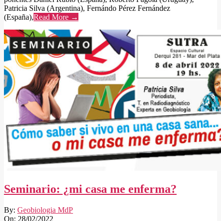
Patricia Silva (Argentina), Fernándo Pérez Fernández
(España),
Read More →
Seminario: ¿mi casa me enferma?
2022-
By:
Geobiologia MdP
02-
On:
28/02/2022