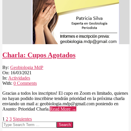
Charla: Cupos Agotados
2021-
By:
Geobiologia MdP
03-
On:
16/03/2021
16
In:
Actividades
With:
0 Comments
Gracias a todos los inscriptos! El cupo en Zoom es limitado, quienes
no hayan podido inscribirse tendrán prioridad en la próxima charla
enviando un mail a: geobiologia.mdp@gmail.com poniendo en
Asunto: Prioridad Charla.
Read More →
Paginación
1
2
3
Siguientes
Search
de