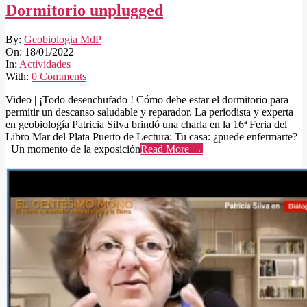
Dormitorio unplugged
2022-
By:
Geobiologia MdP
01-
On:
18/01/2022
18
In:
Actividades
With:
0 Comments
Video | ¡Todo desenchufado ! Cómo debe estar el dormitorio para
permitir un descanso saludable y reparador. La periodista y experta
en geobiología Patricia Silva brindó una charla en la 16ª Feria del
Libro Mar del Plata Puerto de Lectura: Tu casa: ¿puede enfermarte?
Un momento de la exposición
Read More →