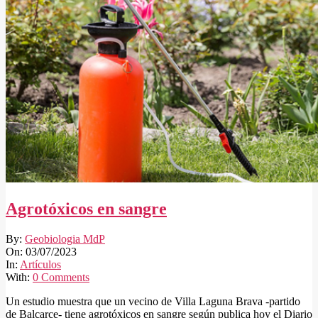
Agrotóxicos en sangre
2023-
By:
Geobiologia MdP
07-
On:
03/07/2023
03
In:
Artículos
With:
0 Comments
Un estudio muestra que un vecino de Villa Laguna Brava -partido
de Balcarce- tiene agrotóxicos en sangre según publica hoy el Diario