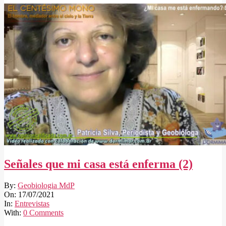
Señales que mi casa está enferma (2)
2021-
By:
Geobiologia MdP
07-
On:
17/07/2021
17
In:
Entrevistas
With:
0 Comments