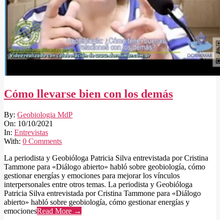
Cómo llevarse bien con los demás
2021-
By:
Geobiologia MdP
10-
On:
10/10/2021
10
In:
Entrevistas
With:
0 Comments
La periodista y Geobióloga Patricia Silva entrevistada por Cristina
Tammone para «Diálogo abierto» habló sobre geobiología, cómo
gestionar energías y emociones para mejorar los vínculos
interpersonales entre otros temas. La periodista y Geobióloga
Patricia Silva entrevistada por Cristina Tammone para «Diálogo
abierto» habló sobre geobiología, cómo gestionar energías y
emociones
Read More →