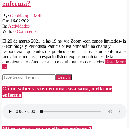
enferma?
2021-
By:
Geobiologia MdP
02-
On:
16/02/2021
16
In:
Actividades
With:
0 Comments
El 20 de marzo 2021, a las 19 hs. vía Zoom -con cupos limitados- la
Geobióloga y Periodista Patricia Silva brindará una charla y
responderá inquietudes del público sobre las causas que «enferman»
-metafóricamente- un espacio físico, explicando detalles de la
domoterapia o cómo se sanan o equilibran esos espacios.
Read More
→
Search
Cómo saber si vivo en una casa sana, o ella me
enferma
Mi casa está sana ¿o ella me enferma?