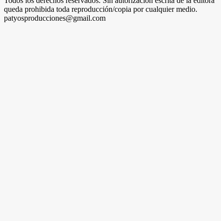
Todos los derechos reservados. Sin autorización escrita de la editora
queda prohibida toda reproducción/copia por cualquier medio.
patyosproducciones@gmail.com