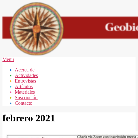
Skip
to
content
GEOBIOLOGÍA
Secondary
Menu
MAR
Navigation
Acerca de
DEL
Menu
Actividades
PLATA
Entrevistas
Artículos
Materiales
Suscripción
Contacto
febrero 2021