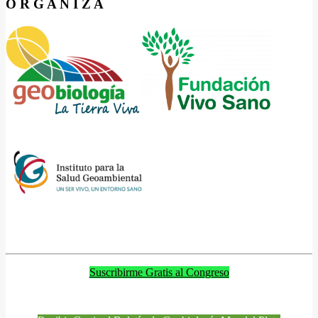
O R G A N I Z A
Suscribirme Gratis al Congreso