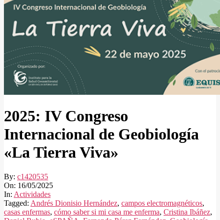
2025: IV Congreso
Internacional de Geobiología
«La Tierra Viva»
By:
c1420535
On:
16/05/2025
In:
Actividades
Tagged:
Andrés Dionisio Hernández
,
campos electromagnéticos
,
casas enfermas
,
cómo saber si mi casa me enferma
,
Cristina Ibáñez
,