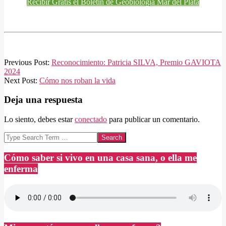
Recibir Gratis el Boletín de Geobiología Mar del Plata
2025-
Previous Post:
Reconocimiento: Patricia SILVA, Premio GAVIOTA
05-
2024
16
Next Post:
Cómo nos roban la vida
Deja una respuesta
Lo siento, debes estar
conectado
para publicar un comentario.
Search
Cómo saber si vivo en una casa sana, o ella me
enferma