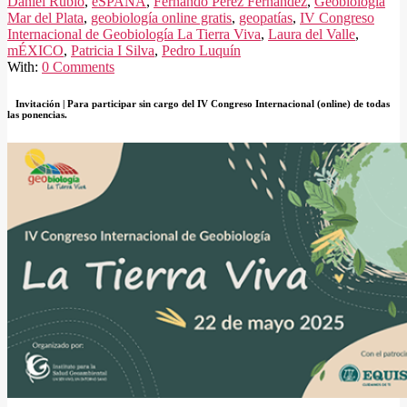
Daniel Rubio
,
eSPAÑA
,
Fernando Pérez Fernández
,
Geobiología
Mar del Plata
,
geobiología online gratis
,
geopatías
,
IV Congreso
Internacional de Geobiología La Tierra Viva
,
Laura del Valle
,
mÉXICO
,
Patricia I Silva
,
Pedro Luquín
With:
0 Comments
Invitación | Para participar sin cargo del IV Congreso Internacional (online) de todas
las ponencias.