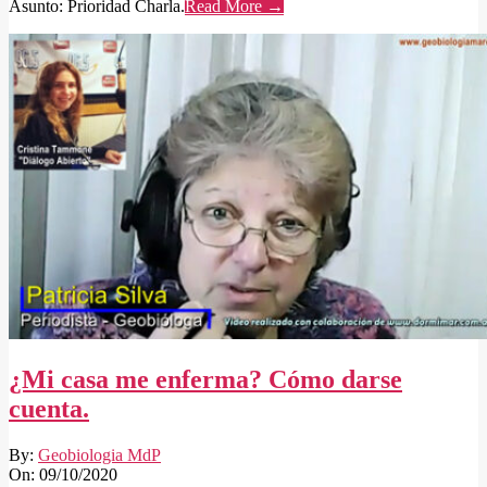
Asunto: Prioridad Charla.
Read More →
¿Mi casa me enferma? Cómo darse
cuenta.
2020-
By:
Geobiologia MdP
10-
On:
09/10/2020