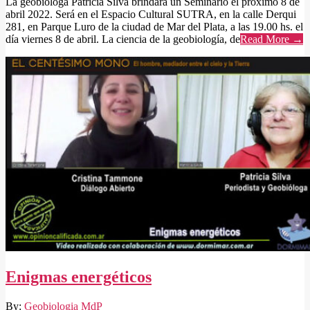
La geobióloga Patricia Silva brindará un Seminario el próximo 8 de
abril 2022. Será en el Espacio Cultural SUTRA, en la calle Derqui
281, en Parque Luro de la ciudad de Mar del Plata, a las 19.00 hs. el
día viernes 8 de abril. La ciencia de la geobiología, de
Read More →
Enigmas energéticos
2021-
By:
Geobiologia MdP