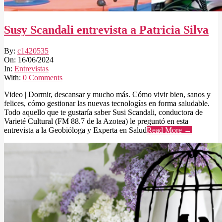
Susy Scandali entrevista a Patricia Silva
2024-
By:
c1420535
06-
On:
16/06/2024
16
In:
Entrevistas
With:
0 Comments
Video | Dormir, descansar y mucho más. Cómo vivir bien, sanos y
felices, cómo gestionar las nuevas tecnologías en forma saludable.
Todo aquello que te gustaría saber Susi Scandali, conductora de
Varieté Cultural (FM 88.7 de la Azotea) le preguntó en esta
entrevista a la Geobióloga y Experta en Salud
Read More →