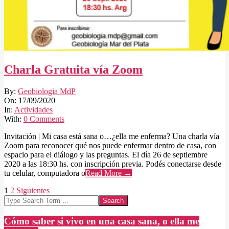
Charla Gratuita vía Zoom
2020-
By:
Geobiologia MdP
09-
On:
17/09/2020
17
In:
Actividades
With:
0 Comments
Invitación | Mi casa está sana o…¿ella me enferma? Una charla vía
Zoom para reconocer qué nos puede enfermar dentro de casa, con
espacio para el diálogo y las preguntas. El día 26 de septiembre
2020 a las 18:30 hs. con inscripción previa. Podés conectarse desde
tu celular, computadora o
Read More →
Paginación
1
2
Siguientes
Search
de
entradas
Cómo saber si vivo en una casa sana, o ella me