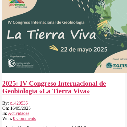
2025: IV Congreso Internacional de
Geobiología «La Tierra Viva»
2025-
By:
c1420535
05-
On:
16/05/2025
16
In:
Actividades
With:
0 Comments