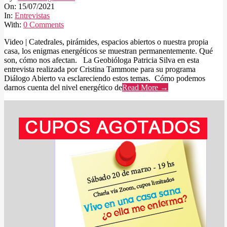
07-
On:
15/07/2021
15
In:
Entrevistas
With:
0 Comments
Video | Catedrales, pirámides, espacios abiertos o nuestra propia
casa, los enigmas energéticos se muestran permanentemente. Qué
son, cómo nos afectan. La Geobióloga Patricia Silva en esta
entrevista realizada por Cristina Tammone para su programa
Diálogo Abierto va esclareciendo estos temas. Cómo podemos
darnos cuenta del nivel energético de
Read More →