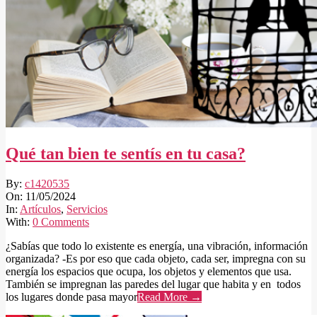
Qué tan bien te sentís en tu casa?
2024-
By:
c1420535
05-
On:
11/05/2024
11
In:
Artículos
,
Servicios
With:
0 Comments
¿Sabías que todo lo existente es energía, una vibración, información
organizada? -Es por eso que cada objeto, cada ser, impregna con su
energía los espacios que ocupa, los objetos y elementos que usa.
También se impregnan las paredes del lugar que habita y en todos
los lugares donde pasa mayor
Read More →