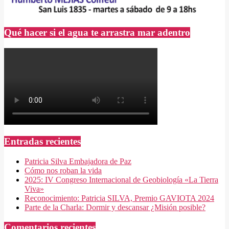
Qué hacer si el agua te arrastra mar adentro
Entradas recientes
Patricia Silva Embajadora de Paz
Cómo nos roban la vida
2025: IV Congreso Internacional de Geobiología «La Tierra
Viva»
Reconocimiento: Patricia SILVA, Premio GAVIOTA 2024
Parte de la Charla: Dormir y descansar ¿Misión posible?
Comentarios recientes