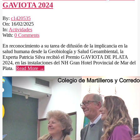
GAVIOTA 2024
2025-
By:
c1420535
02-
On:
16/02/2025
16
In:
Actividades
With:
0 Comments
En reconocimiento a su tarea de difusión de la implicancia en la
salud humana desde la Geobiología y Salud Geoambiental, la
Experta Patricia Silva recibió el Premio GAVIOTA DE PLATA
2024, en las instalaciones del NH Gran Hotel Provincial de Mar del
Plata.
Read More →