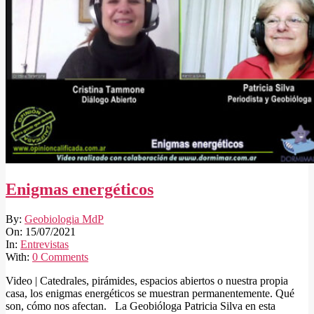
Enigmas energéticos
2021-
By:
Geobiologia MdP
07-
On:
15/07/2021
15
In:
Entrevistas
With:
0 Comments
Video | Catedrales, pirámides, espacios abiertos o nuestra propia
casa, los enigmas energéticos se muestran permanentemente. Qué
son, cómo nos afectan. La Geobióloga Patricia Silva en esta