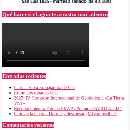
Qué hacer si el agua te arrastra mar adentro
Entradas recientes
Patricia Silva Embajadora de Paz
Cómo nos roban la vida
2025: IV Congreso Internacional de Geobiología «La Tierra
Viva»
Reconocimiento: Patricia SILVA, Premio GAVIOTA 2024
Parte de la Charla: Dormir y descansar ¿Misión posible?
Comentarios recientes