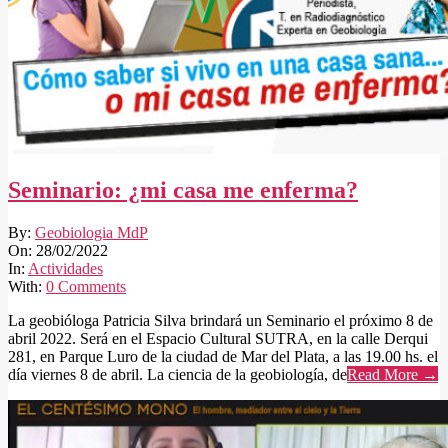
Seminario: ¿mi casa me enferma?
2022-
By:
Geobiologia MdP
02-
On:
28/02/2022
28
In:
Actividades
With:
0 Comments
La geobióloga Patricia Silva brindará un Seminario el próximo 8 de
abril 2022. Será en el Espacio Cultural SUTRA, en la calle Derqui
281, en Parque Luro de la ciudad de Mar del Plata, a las 19.00 hs. el
día viernes 8 de abril. La ciencia de la geobiología, de
Read More →