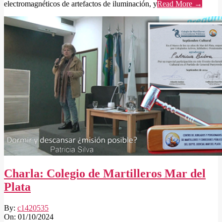
electromagnéticos de artefactos de iluminación, y
Read More →
Charla: Colegio de Martilleros Mar del
Plata
2024-
By:
c1420535
10-
On:
01/10/2024