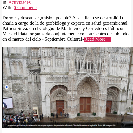
01
In:
Actividades
With:
0 Comments
Dormir y descansar ¿misión posible? A sala llena se desarrolló la
charla a cargo de la de geobióloga y experta en salud geoambiental
Patricia Silva. en el Colegio de Martilleros y Corredores Públicos
Mar del Plata, organizada conjuntamente con su Centro de Jubilados
en el marco del ciclo «Septiembre Cultural»
Read More →