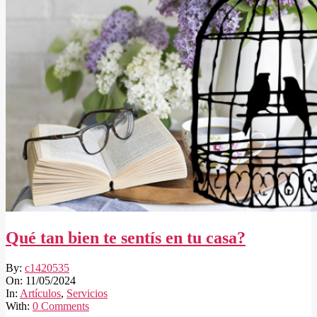
Qué tan bien te sentís en tu casa?
2024-
By:
c1420535
05-
On:
11/05/2024
11
In:
Artículos
,
Servicios
With:
0 Comments