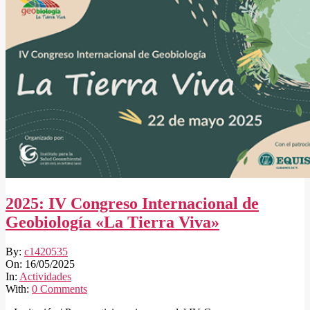
2025: IV Congreso Internacional de
Geobiología «La Tierra Viva»
2025-
By:
c1420535
05-
On:
16/05/2025
16
In:
Actividades
With:
0 Comments