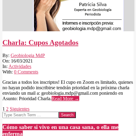
Charla: Cupos Agotados
2021-
By:
Geobiologia MdP
03-
On:
16/03/2021
16
In:
Actividades
With:
0 Comments
Gracias a todos los inscriptos! El cupo en Zoom es limitado, quienes
no hayan podido inscribirse tendrán prioridad en la próxima charla
enviando un mail a: geobiologia.mdp@gmail.com poniendo en
Asunto: Prioridad Charla.
Read More →
Paginación
1
2
Siguientes
Search
de
entradas
Cómo saber si vivo en una casa sana, o ella me
enferma