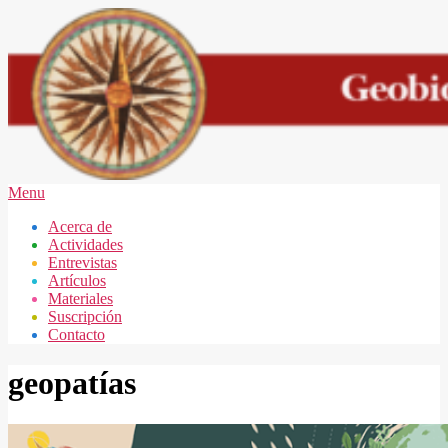
Skip
to
content
GEOBIOLOGÍA
Secondary
Menu
MAR
Navigation
Acerca de
DEL
Menu
Actividades
PLATA
Entrevistas
Artículos
Materiales
Suscripción
Contacto
geopatías