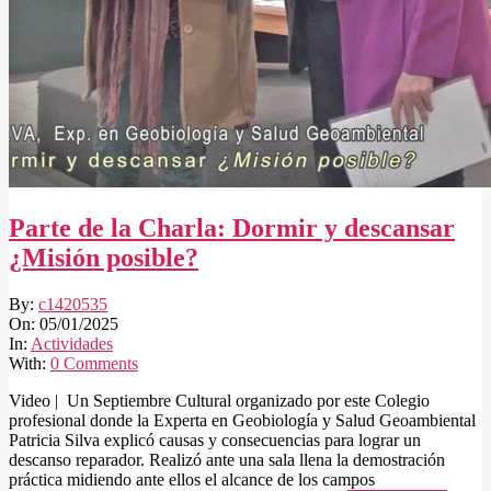
Parte de la Charla: Dormir y descansar
¿Misión posible?
2025-
By:
c1420535
01-
On:
05/01/2025
05
In:
Actividades
With:
0 Comments
Video | Un Septiembre Cultural organizado por este Colegio
profesional donde la Experta en Geobiología y Salud Geoambiental
Patricia Silva explicó causas y consecuencias para lograr un
descanso reparador. Realizó ante una sala llena la demostración
práctica midiendo ante ellos el alcance de los campos