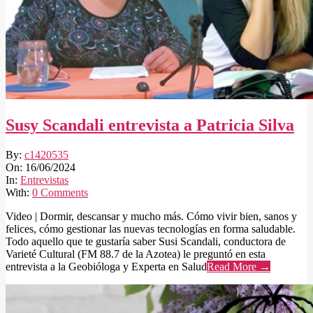
Susy Scandali entrevista a Patricia Silva
2024-
By:
c1420535
06-
On:
16/06/2024
16
In:
Entrevistas
With:
0 Comments
Video | Dormir, descansar y mucho más. Cómo vivir bien, sanos y
felices, cómo gestionar las nuevas tecnologías en forma saludable.
Todo aquello que te gustaría saber Susi Scandali, conductora de
Varieté Cultural (FM 88.7 de la Azotea) le preguntó en esta
entrevista a la Geobióloga y Experta en Salud
Read More →