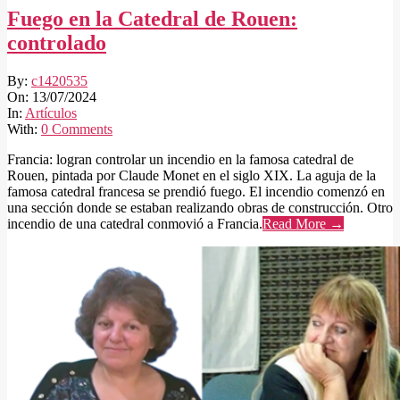
Fuego en la Catedral de Rouen:
controlado
2024-
By:
c1420535
07-
On:
13/07/2024
13
In:
Artículos
With:
0 Comments
Francia: logran controlar un incendio en la famosa catedral de
Rouen, pintada por Claude Monet en el siglo XIX. La aguja de la
famosa catedral francesa se prendió fuego. El incendio comenzó en
una sección donde se estaban realizando obras de construcción. Otro
incendio de una catedral conmovió a Francia.
Read More →