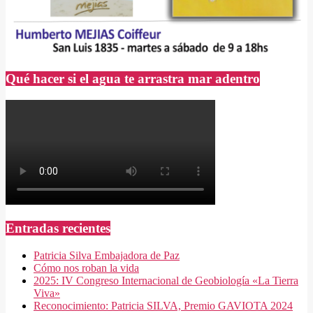
Qué hacer si el agua te arrastra mar adentro
Entradas recientes
Patricia Silva Embajadora de Paz
Cómo nos roban la vida
2025: IV Congreso Internacional de Geobiología «La Tierra
Viva»
Reconocimiento: Patricia SILVA, Premio GAVIOTA 2024