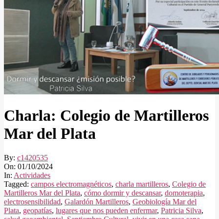
Charla: Colegio de Martilleros
Mar del Plata
By:
c1420535
On:
01/10/2024
In:
Actividades
Tagged:
campos electromagnéticos
,
charla martilleros
,
Colegio de
Martilleros Mar del Plata
,
cómo dormir y descansar
,
domoterapia
,
electrosensibilidad
,
Galardón Martilleros
,
Geobiología Mar del
Plata
,
geopatías
,
lugares que nos pueden enfermar
,
Patricia Silva
,