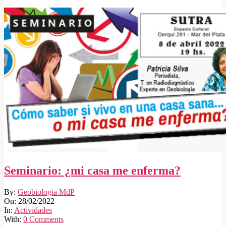
Seminario: ¿mi casa me enferma?
2022-
By:
Geobiologia MdP
02-
On:
28/02/2022
28
In:
Actividades
With:
0 Comments