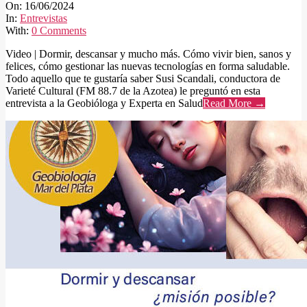
06-
On:
16/06/2024
16
In:
Entrevistas
With:
0 Comments
Video | Dormir, descansar y mucho más. Cómo vivir bien, sanos y
felices, cómo gestionar las nuevas tecnologías en forma saludable.
Todo aquello que te gustaría saber Susi Scandali, conductora de
Varieté Cultural (FM 88.7 de la Azotea) le preguntó en esta
entrevista a la Geobióloga y Experta en Salud
Read More →