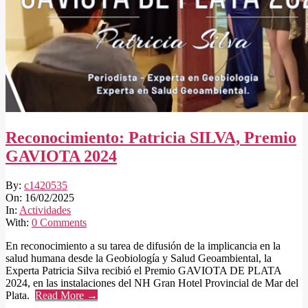
Reconocimiento: Patricia SILVA, Premio
GAVIOTA 2024
2025-
By:
c1420535
02-
On:
16/02/2025
16
In:
Actividades
With:
0 Comments
En reconocimiento a su tarea de difusión de la implicancia en la
salud humana desde la Geobiología y Salud Geoambiental, la
Experta Patricia Silva recibió el Premio GAVIOTA DE PLATA
2024, en las instalaciones del NH Gran Hotel Provincial de Mar del
Plata.
Read More →