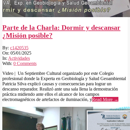
Parte de la Charla: Dormir y descansar
¿Misión posible?
2025-
By:
c1420535
01-
On:
05/01/2025
05
In:
Actividades
With:
0 Comments
Video | Un Septiembre Cultural organizado por este Colegio
profesional donde la Experta en Geobiología y Salud Geoambiental
Patricia Silva explicó causas y consecuencias para lograr un
descanso reparador. Realizó ante una sala llena la demostración
práctica midiendo ante ellos el alcance de los campos
electromagnéticos de artefactos de iluminación, y
Read More →