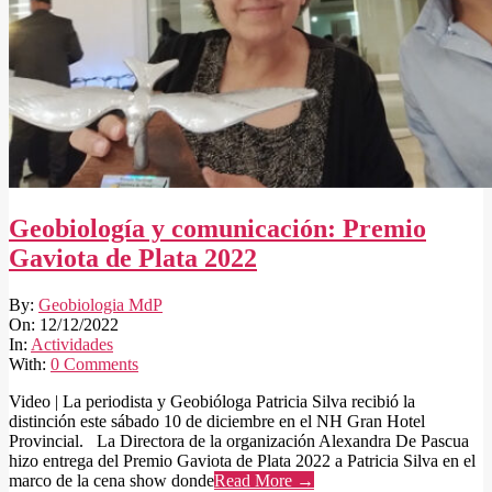
Geobiología y comunicación: Premio
Gaviota de Plata 2022
2022-
By:
Geobiologia MdP
12-
On:
12/12/2022
12
In:
Actividades
With:
0 Comments
Video | La periodista y Geobióloga Patricia Silva recibió la
distinción este sábado 10 de diciembre en el NH Gran Hotel
Provincial. La Directora de la organización Alexandra De Pascua
hizo entrega del Premio Gaviota de Plata 2022 a Patricia Silva en el
marco de la cena show donde
Read More →