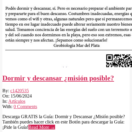
Dormir y descansar ¿misión posible?
2024-
By:
c1420535
06-
On:
15/06/2024
15
In:
Artículos
With:
0 Comments
Descarga GRATIS la Guía: Dormir y Descansar ¿Misión posible?
También puedes hacer click en este Botón para descargar la Guía:
¡Pide la Guía!
Read More →