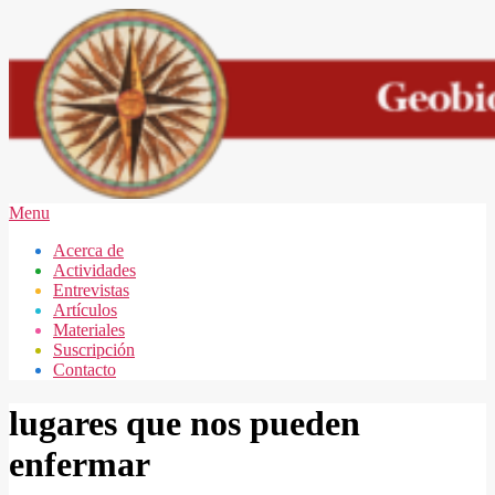
Skip
to
content
GEOBIOLOGÍA
Secondary
Menu
MAR
Navigation
Acerca de
DEL
Menu
Actividades
PLATA
Entrevistas
Artículos
Materiales
Suscripción
Contacto
lugares que nos pueden
enfermar