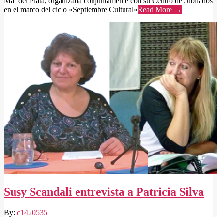
Mar del Plata, organizada conjuntamente con su Centro de Jubilados
en el marco del ciclo «Septiembre Cultural»
Read More →
Susy Scandali entrevista a Patricia Silva
2024-
By:
c1420535