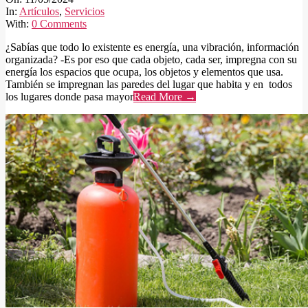
11
In:
Artículos
,
Servicios
With:
0 Comments
¿Sabías que todo lo existente es energía, una vibración, información
organizada? -Es por eso que cada objeto, cada ser, impregna con su
energía los espacios que ocupa, los objetos y elementos que usa.
También se impregnan las paredes del lugar que habita y en todos
los lugares donde pasa mayor
Read More →