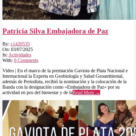
Patricia Silva Embajadora de Paz
2025-
By:
c1420535
07-
On:
03/07/2025
03
In:
Actividades
With:
0 Comments
Video | En el marco de la premiación Gaviota de Plata Nacional e
Internacional la Experta en Geobiología y Salud Geoambiental,
además de Periodista, recibió la nominación y la colocación de la
Banda con la designación como «Embajadora de Paz» por su
actividad en pos del bienestar y de la
Read More →