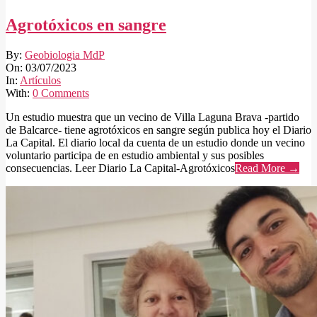
Agrotóxicos en sangre
2023-
By:
Geobiologia MdP
07-
On:
03/07/2023
03
In:
Artículos
With:
0 Comments
Un estudio muestra que un vecino de Villa Laguna Brava -partido
de Balcarce- tiene agrotóxicos en sangre según publica hoy el Diario
La Capital. El diario local da cuenta de un estudio donde un vecino
voluntario participa de en estudio ambiental y sus posibles
consecuencias. Leer Diario La Capital-Agrotóxicos
Read More →