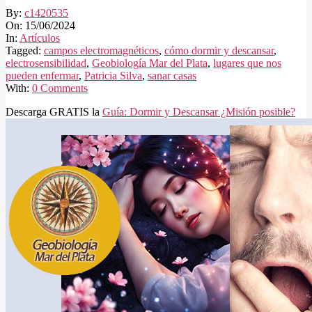
By:
c1420535
On:
15/06/2024
In:
Artículos
Tagged:
campos electromagnéticos
,
cómo dormir y descansar
,
electrosensibilidad
,
Geobiología Mar del Plata
,
lugares que nos
pueden enfermar
,
Patricia Silva
,
sanar casas
With:
0 Comments
Descarga GRATIS la
Guía: Dormir y Descansar ¿Misión posible?