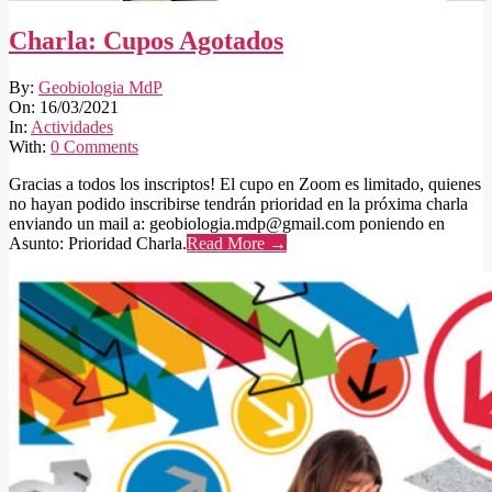
Charla: Cupos Agotados
2021-
By:
Geobiologia MdP
03-
On:
16/03/2021
16
In:
Actividades
With:
0 Comments
Gracias a todos los inscriptos! El cupo en Zoom es limitado, quienes
no hayan podido inscribirse tendrán prioridad en la próxima charla
enviando un mail a: geobiologia.mdp@gmail.com poniendo en
Asunto: Prioridad Charla.
Read More →