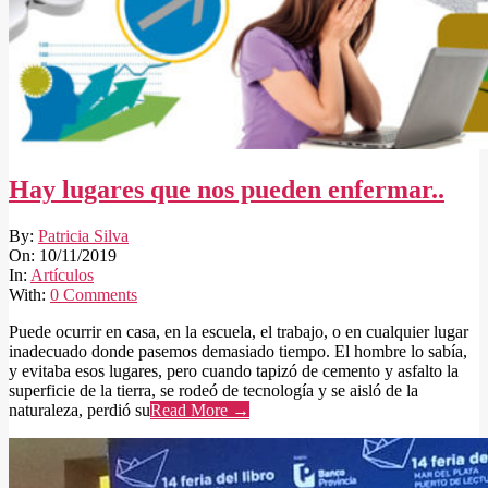
Hay lugares que nos pueden enfermar..
2019-
By:
Patricia Silva
11-
On:
10/11/2019
10
In:
Artículos
With:
0 Comments
Puede ocurrir en casa, en la escuela, el trabajo, o en cualquier lugar
inadecuado donde pasemos demasiado tiempo. El hombre lo sabía,
y evitaba esos lugares, pero cuando tapizó de cemento y asfalto la
superficie de la tierra, se rodeó de tecnología y se aisló de la
naturaleza, perdió su
Read More →