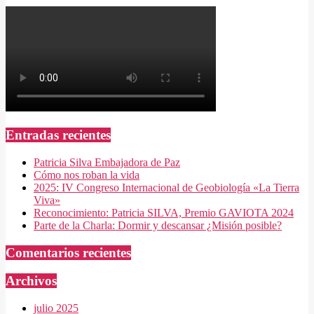
Entradas recientes
Patricia Silva Embajadora de Paz
Cómo nos roban la vida
2025: IV Congreso Internacional de Geobiología «La Tierra
Viva»
Reconocimiento: Patricia SILVA, Premio GAVIOTA 2024
Parte de la Charla: Dormir y descansar ¿Misión posible?
Comentarios recientes
Archivos
julio 2025