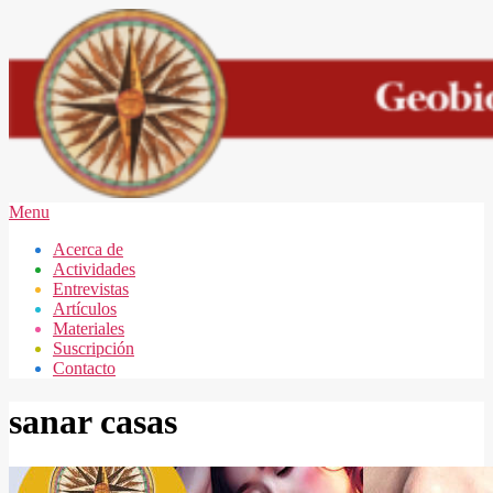
Skip
to
content
GEOBIOLOGÍA
Secondary
Menu
MAR
Navigation
Acerca de
DEL
Menu
Actividades
PLATA
Entrevistas
Artículos
Materiales
Suscripción
Contacto
sanar casas