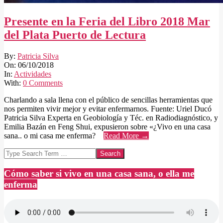
Presente en la Feria del Libro 2018 Mar
del Plata Puerto de Lectura
2018-
By:
Patricia Silva
10-
On:
06/10/2018
06
In:
Actividades
With:
0 Comments
Charlando a sala llena con el público de sencillas herramientas que
nos permiten vivir mejor y evitar enfermarnos. Fuente: Uriel Ducó
Patricia Silva Experta en Geobiología y Téc. en Radiodiagnóstico, y
Emilia Bazán en Feng Shui, expusieron sobre «¿Vivo en una casa
sana.. o mi casa me enferma?
Read More →
Search
Cómo saber si vivo en una casa sana, o ella me
enferma