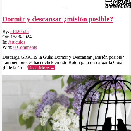
Dormir y descansar ¿misión posible?
2024-
By:
c1420535
06-
On:
15/06/2024
15
In:
Artículos
With:
0 Comments
Descarga GRATIS la Guía: Dormir y Descansar ¿Misión posible?
También puedes hacer click en este Botón para descargar la Guía:
¡Pide la Guía!
Read More →