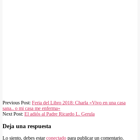
2018-
Previous Post:
Feria del Libro 2018: Charla «Vivo en una casa
10-
sana.. o mi casa me enferma»
06
Next Post:
El adiós al Padre Ricardo L. Gerula
Deja una respuesta
Lo siento, debes estar
conectado
para publicar un comentario.