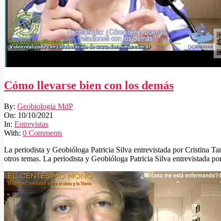
Cómo llevarse bien con los demás
2021-
By:
Geobiologia MdP
10-
On:
10/10/2021
10
In:
Entrevistas
With:
0 Comments
La periodista y Geobióloga Patricia Silva entrevistada por Cristina 
otros temas. La periodista y Geobióloga Patricia Silva entrevistada 