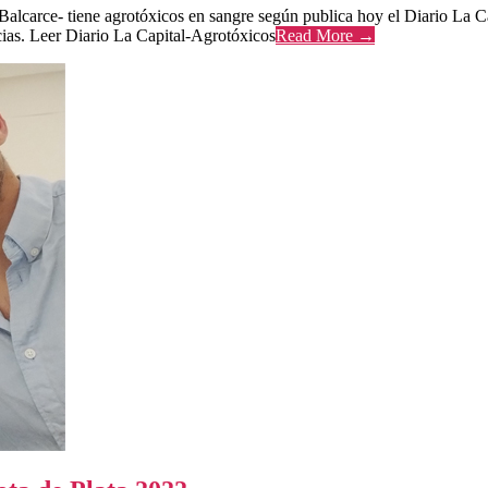
alcarce- tiene agrotóxicos en sangre según publica hoy el Diario La Ca
cias. Leer Diario La Capital-Agrotóxicos
Read More →