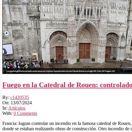
Fuego en la Catedral de Rouen: controlad
2024-
By:
c1420535
07-
On:
13/07/2024
13
In:
Artículos
With:
0 Comments
Francia: logran controlar un incendio en la famosa catedral de Rouen
donde se estaban realizando obras de construcción. Otro incendio de 