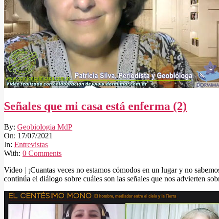
Señales que mi casa está enferma (2)
2021-
By:
Geobiologia MdP
07-
On:
17/07/2021
17
In:
Entrevistas
With:
0 Comments
Video | ¡Cuantas veces no estamos cómodos en un lugar y no sabemos 
continúa el diálogo sobre cuáles son las señales que nos advierten sobr