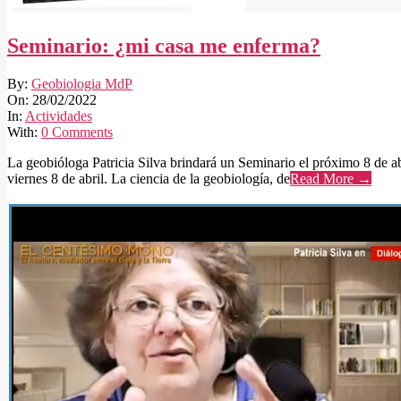
Seminario: ¿mi casa me enferma?
2022-
By:
Geobiologia MdP
02-
On:
28/02/2022
28
In:
Actividades
With:
0 Comments
La geobióloga Patricia Silva brindará un Seminario el próximo 8 de ab
viernes 8 de abril. La ciencia de la geobiología, de
Read More →