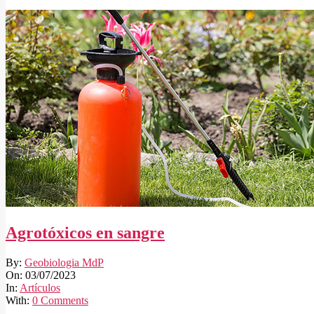
Agrotóxicos en sangre
2023-
By:
Geobiologia MdP
07-
On:
03/07/2023
03
In:
Artículos
With:
0 Comments