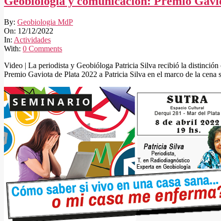
Geobiología y comunicación: Premio Gavio
2022-
By:
Geobiologia MdP
12-
On:
12/12/2022
12
In:
Actividades
With:
0 Comments
Video | La periodista y Geobióloga Patricia Silva recibió la distinc
Premio Gaviota de Plata 2022 a Patricia Silva en el marco de la cen