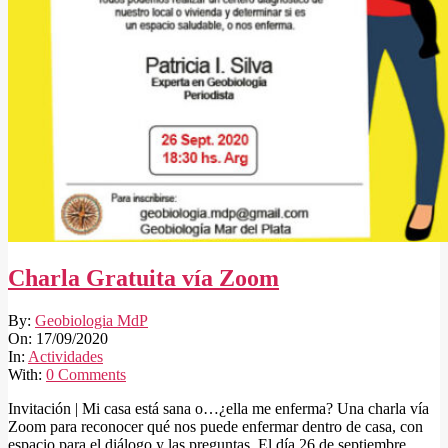
Charla Gratuita vía Zoom
2020-
By:
Geobiologia MdP
09-
On:
17/09/2020
17
In:
Actividades
With:
0 Comments
Invitación | Mi casa está sana o…¿ella me enferma? Una charla vía
Zoom para reconocer qué nos puede enfermar dentro de casa, con
espacio para el diálogo y las preguntas. El día 26 de septiembre