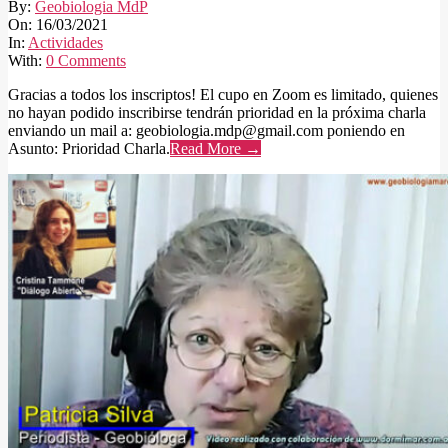
2021-
By:
Geobiologia MdP
03-
On:
16/03/2021
16
In:
Actividades
With:
0 Comments
Gracias a todos los inscriptos! El cupo en Zoom es limitado, quienes
no hayan podido inscribirse tendrán prioridad en la próxima charla
enviando un mail a: geobiologia.mdp@gmail.com poniendo en
Asunto: Prioridad Charla.
Read More →