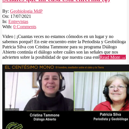
2021-
By:
Geobiologia MdP
07-
On:
17/07/2021
17
In:
Entrevistas
With:
0 Comments
Video | ¡Cuantas veces no estamos cómodos en un lugar y no
sabemos porqué! En este encuentro entre la Periodista y Geobióloga
Patricia Silva con Cristina Tammone para su programa Diálogo
Abierto continúa el diálogo sobre cuáles son las señales que nos
advierten sobre la posibilidad de que nuestra casa esté
Read More →