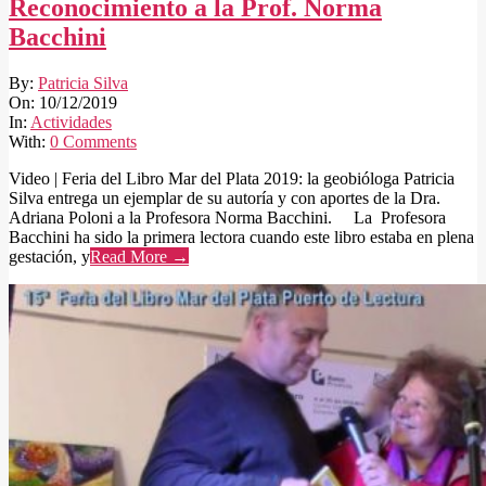
Reconocimiento a la Prof. Norma
Bacchini
2019-
By:
Patricia Silva
12-
On:
10/12/2019
10
In:
Actividades
With:
0 Comments
Video | Feria del Libro Mar del Plata 2019: la geobióloga Patricia
Silva entrega un ejemplar de su autoría y con aportes de la Dra.
Adriana Poloni a la Profesora Norma Bacchini. La Profesora
Bacchini ha sido la primera lectora cuando este libro estaba en plena
gestación, y
Read More →