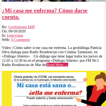
¿Mi casa me enferma? Cómo darse
cuenta.
2020-
By:
Geobiologia MdP
10-
On:
09/10/2020
09
In:
Entrevistas
With:
0 Comments
Video | Cómo saber si me casa me enferma. La geobióloga Patricia
Silva dialoga para Radio Residencias con Cristina Tammone, en
«Diálogo Abierto». Un diálogo que tiene lugar todos los jueves de
12.05 a 12:30 hs en el programa «Diálogo Abierto» por FM 96.5
Radio Residencias de Mar del
Read More →