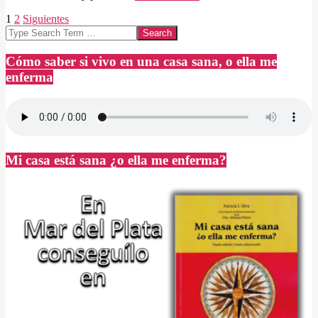
Paginación
1
2
Siguientes
Search
de
entradas
Cómo saber si vivo en una casa sana, o ella me
enferma
Mi casa está sana ¿o ella me enferma?