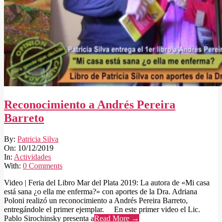
Reconocimiento a Andrés Pereira
Barreto
2019-
By:
Patricia Silva
12-
On:
10/12/2019
10
In:
Actividades
With:
0 Comments
Video | Feria del Libro Mar del Plata 2019: La autora de «Mi casa
está sana ¿o ella me enferma?» con aportes de la Dra. Adriana
Poloni realizó un reconocimiento a Andrés Pereira Barreto,
entregándole el primer ejemplar. En este primer video el Lic.
Pablo Sirochinsky presenta a
Read More →