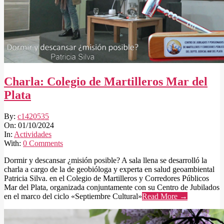
Charla: Colegio de Martilleros Mar del
Plata
2024-
By:
c1420535
10-
On:
01/10/2024
01
In:
Actividades
With:
0 Comments
Dormir y descansar ¿misión posible? A sala llena se desarrolló la
charla a cargo de la de geobióloga y experta en salud geoambiental
Patricia Silva. en el Colegio de Martilleros y Corredores Públicos
Mar del Plata, organizada conjuntamente con su Centro de Jubilados
en el marco del ciclo «Septiembre Cultural»
Read More →