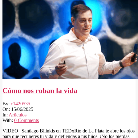
Cómo nos roban la vida
2025-
By:
c1420535
06-
On:
15/06/2025
15
In:
Artículos
With:
0 Comments
VIDEO | Santiago Bilinkis en TEDxRío de La Plata te abre los ojos
para que recuperes tu vida y defiendas a tus hijos. ¡No los pierdas,