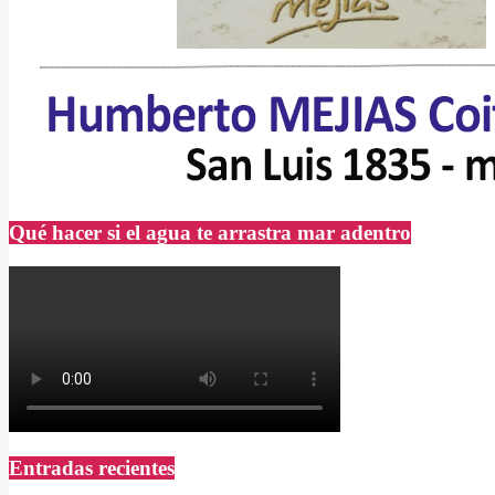
Qué hacer si el agua te arrastra mar adentro
Entradas recientes