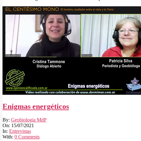
Enigmas energéticos
2021-
By:
Geobiologia MdP
07-
On:
15/07/2021
15
In:
Entrevistas
With:
0 Comments