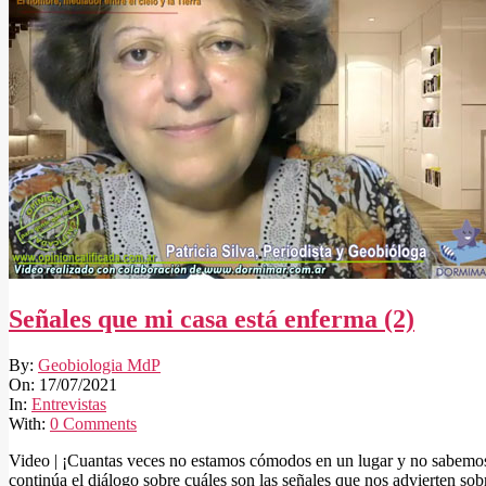
Señales que mi casa está enferma (2)
2021-
By:
Geobiologia MdP
07-
On:
17/07/2021
17
In:
Entrevistas
With:
0 Comments
Video | ¡Cuantas veces no estamos cómodos en un lugar y no sabemos 
continúa el diálogo sobre cuáles son las señales que nos advierten sobr