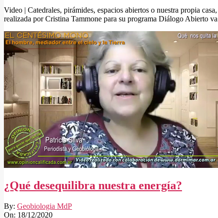
Video | Catedrales, pirámides, espacios abiertos o nuestra propia ca
realizada por Cristina Tammone para su programa Diálogo Abierto va
¿Qué desequilibra nuestra energía?
2020-
By:
Geobiologia MdP
12-
On:
18/12/2020