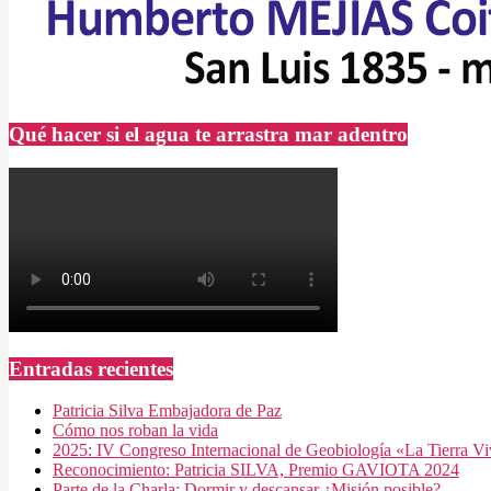
Qué hacer si el agua te arrastra mar adentro
Entradas recientes
Patricia Silva Embajadora de Paz
Cómo nos roban la vida
2025: IV Congreso Internacional de Geobiología «La Tierra V
Reconocimiento: Patricia SILVA, Premio GAVIOTA 2024
Parte de la Charla: Dormir y descansar ¿Misión posible?