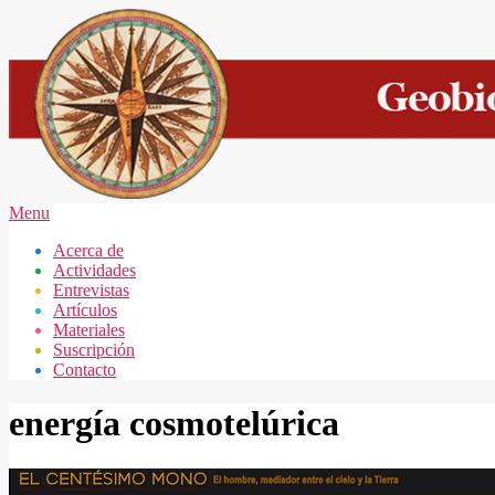
Skip
to
content
GEOBIOLOGÍA
Secondary
Menu
MAR
Navigation
Acerca de
DEL
Menu
Actividades
PLATA
Entrevistas
Artículos
Materiales
Suscripción
Contacto
energía cosmotelúrica