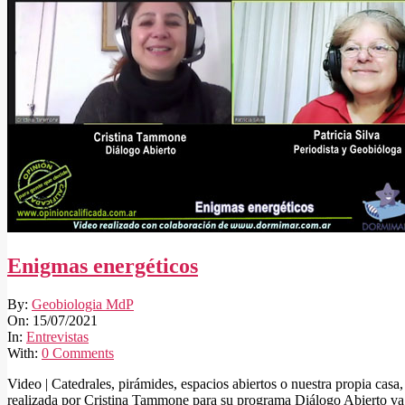
Enigmas energéticos
2021-
By:
Geobiologia MdP
07-
On:
15/07/2021
15
In:
Entrevistas
With:
0 Comments
Video | Catedrales, pirámides, espacios abiertos o nuestra propia ca
realizada por Cristina Tammone para su programa Diálogo Abierto va