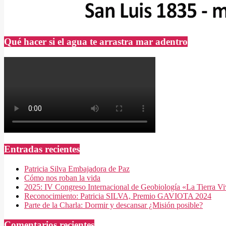
Qué hacer si el agua te arrastra mar adentro
Entradas recientes
Patricia Silva Embajadora de Paz
Cómo nos roban la vida
2025: IV Congreso Internacional de Geobiología «La Tierra V
Reconocimiento: Patricia SILVA, Premio GAVIOTA 2024
Parte de la Charla: Dormir y descansar ¿Misión posible?
Comentarios recientes