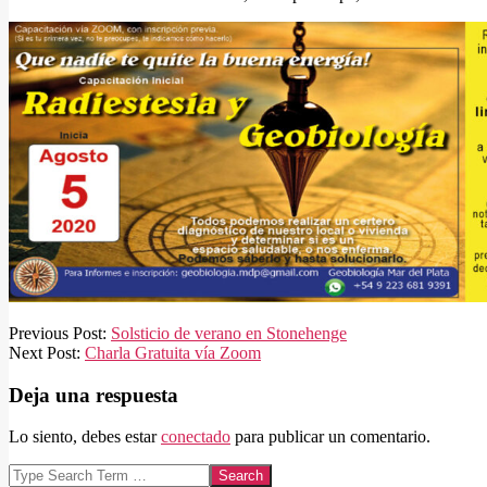
2020-
Previous Post:
Solsticio de verano en Stonehenge
08-
Next Post:
Charla Gratuita vía Zoom
04
Deja una respuesta
Lo siento, debes estar
conectado
para publicar un comentario.
Search