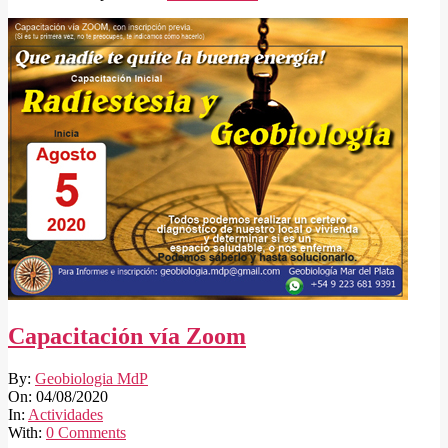
Capacitación vía Zoom
2020-
By:
Geobiologia MdP
08-
On:
04/08/2020
04
In:
Actividades
With:
0 Comments