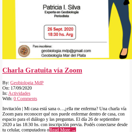
Charla Gratuita vía Zoom
2020-
By:
Geobiologia MdP
09-
On:
17/09/2020
17
In:
Actividades
With:
0 Comments
Invitación | Mi casa está sana o…¿ella me enferma? Una charla vía
Zoom para reconocer qué nos puede enfermar dentro de casa, con
espacio para el diálogo y las preguntas. El día 26 de septiembre
2020 a las 18:30 hs. con inscripción previa. Podés conectarse desde
tu celular, computadora o
Read More →