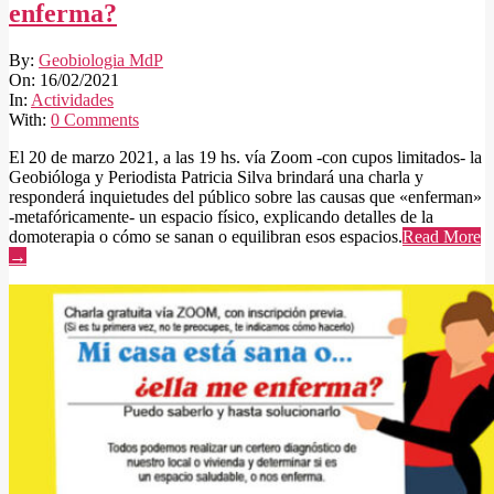
enferma?
2021-
By:
Geobiologia MdP
02-
On:
16/02/2021
16
In:
Actividades
With:
0 Comments
El 20 de marzo 2021, a las 19 hs. vía Zoom -con cupos limitados- la
Geobióloga y Periodista Patricia Silva brindará una charla y
responderá inquietudes del público sobre las causas que «enferman»
-metafóricamente- un espacio físico, explicando detalles de la
domoterapia o cómo se sanan o equilibran esos espacios.
Read More
→