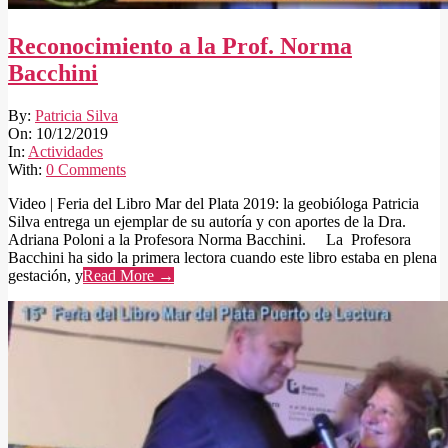
Reconocimiento a la Prof. Norma
Bacchini
2019-
By:
Patricia Silva
12-
On:
10/12/2019
10
In:
Actividades
With:
0 Comments
Video | Feria del Libro Mar del Plata 2019: la geobióloga Patricia
Silva entrega un ejemplar de su autoría y con aportes de la Dra.
Adriana Poloni a la Profesora Norma Bacchini. La Profesora
Bacchini ha sido la primera lectora cuando este libro estaba en plena
gestación, y
Read More →