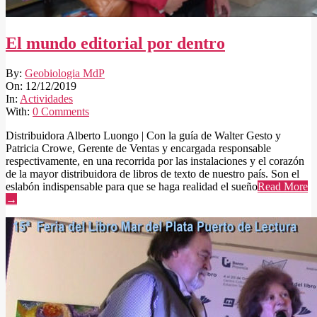
El mundo editorial por dentro
2019-
By:
Geobiologia MdP
12-
On:
12/12/2019
12
In:
Actividades
With:
0 Comments
Distribuidora Alberto Luongo | Con la guía de Walter Gesto y
Patricia Crowe, Gerente de Ventas y encargada responsable
respectivamente, en una recorrida por las instalaciones y el corazón
de la mayor distribuidora de libros de texto de nuestro país. Son el
eslabón indispensable para que se haga realidad el sueño
Read More
→