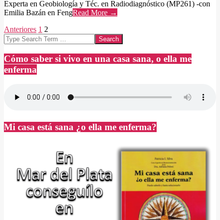
Experta en Geobiología y Téc. en Radiodiagnóstico (MP261) -con
Emilia Bazán en Feng
Read More →
Paginación
Anteriores
1
2
Search
de
entradas
Cómo saber si vivo en una casa sana, o ella me
enferma
Mi casa está sana ¿o ella me enferma?