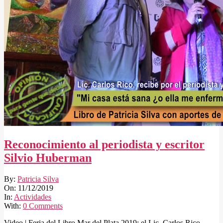
Reconocimiento al periodista y escritor
Silvio Huberman
2019-
By:
Patricia Silva
12-
On:
11/12/2019
11
In:
Actividades
With:
0 Comments
Video | Feria del Libro Mar del Plata 2019: el Lic. Carlos Rico