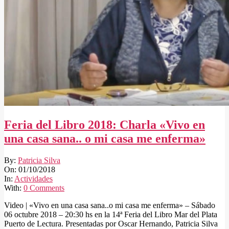
Feria del Libro 2018: Charla «Vivo en
una casa sana.. o mi casa me enferma»
2018-
By:
Patricia Silva
10-
On:
01/10/2018
01
In:
Actividades
With:
0 Comments
Video | «Vivo en una casa sana..o mi casa me enferma» – Sábado
06 octubre 2018 – 20:30 hs en la 14ª Feria del Libro Mar del Plata
Puerto de Lectura. Presentadas por Oscar Hernando, Patricia Silva