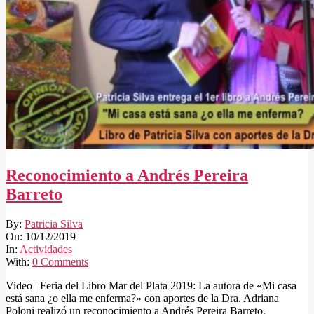
Reconocimiento a Andrés Pereira
Barreto
2019-
By:
Patricia Silva
12-
On:
10/12/2019
10
In:
Actividades
With:
0 Comments
Video | Feria del Libro Mar del Plata 2019: La autora de «Mi casa
está sana ¿o ella me enferma?» con aportes de la Dra. Adriana
Poloni realizó un reconocimiento a Andrés Pereira Barreto,