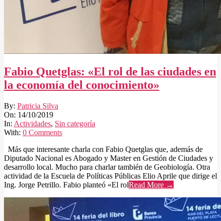
Fabio Quetglas: «El rol de las ciudades en
la economía del conocimiento»
2019-
By:
Patricia Silva
10-
On:
14/10/2019
14
In:
Actividades
,
Sin categoría
With:
0 Comments
Más que interesante charla con Fabio Quetglas que, además de
Diputado Nacional es Abogado y Master en Gestión de Ciudades y
desarrollo local. Mucho para charlar también de Geobiología. Otra
actividad de la Escuela de Políticas Públicas Elio Aprile que dirige el
Ing. Jorge Petrillo. Fabio planteó «El rol
Read More →