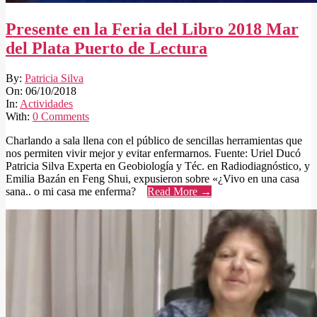
Presente en la Feria del Libro 2018 Mar
del Plata Puerto de Lectura
2018-
By:
Patricia Silva
10-
On:
06/10/2018
06
In:
Actividades
With:
0 Comments
Charlando a sala llena con el público de sencillas herramientas que
nos permiten vivir mejor y evitar enfermarnos. Fuente: Uriel Ducó
Patricia Silva Experta en Geobiología y Téc. en Radiodiagnóstico, y
Emilia Bazán en Feng Shui, expusieron sobre «¿Vivo en una casa
sana.. o mi casa me enferma?
Read More →