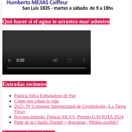
Qué hacer si el agua te arrastra mar adentro
Entradas recientes
Patricia Silva Embajadora de Paz
Cómo nos roban la vida
2025: IV Congreso Internacional de Geobiología «La Tierra
Viva»
Reconocimiento: Patricia SILVA, Premio GAVIOTA 2024
Parte de la Charla: Dormir y descansar ¿Misión posible?