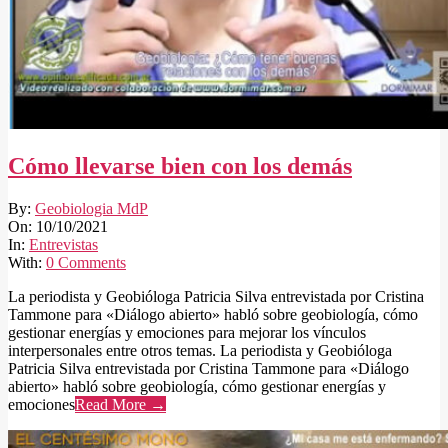
Cómo llevarse bien con los demás
2021-
By:
Geobiologia MdP
10-
On:
10/10/2021
10
In:
Entrevistas
With:
0 Comments
La periodista y Geobióloga Patricia Silva entrevistada por Cristina
Tammone para «Diálogo abierto» habló sobre geobiología, cómo
gestionar energías y emociones para mejorar los vínculos
interpersonales entre otros temas. La periodista y Geobióloga
Patricia Silva entrevistada por Cristina Tammone para «Diálogo
abierto» habló sobre geobiología, cómo gestionar energías y
emociones
Read More →