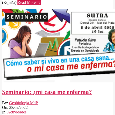
(España),
Read More →
Seminario: ¿mi casa me enferma?
2022-
By:
Geobiologia MdP
02-
On:
28/02/2022
28
In:
Actividades