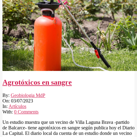
Agrotóxicos en sangre
2023-
By:
Geobiologia MdP
07-
On:
03/07/2023
03
In:
Artículos
With:
0 Comments
Un estudio muestra que un vecino de Villa Laguna Brava -partido
de Balcarce- tiene agrotóxicos en sangre según publica hoy el Diario
La Capital. El diario local da cuenta de un estudio donde un vecino