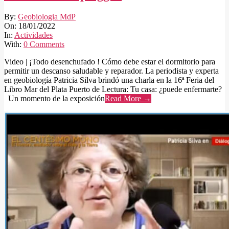
2022-
By:
Geobiologia MdP
01-
On:
18/01/2022
18
In:
Actividades
With:
0 Comments
Video | ¡Todo desenchufado ! Cómo debe estar el dormitorio para
permitir un descanso saludable y reparador. La periodista y experta
en geobiología Patricia Silva brindó una charla en la 16ª Feria del
Libro Mar del Plata Puerto de Lectura: Tu casa: ¿puede enfermarte?
Un momento de la exposición
Read More →