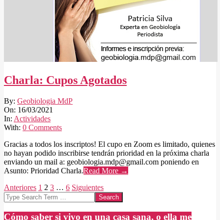
Charla: Cupos Agotados
2021-
By:
Geobiologia MdP
03-
On:
16/03/2021
16
In:
Actividades
With:
0 Comments
Gracias a todos los inscriptos! El cupo en Zoom es limitado, quienes
no hayan podido inscribirse tendrán prioridad en la próxima charla
enviando un mail a: geobiologia.mdp@gmail.com poniendo en
Asunto: Prioridad Charla.
Read More →
Paginación
Anteriores
1
2
3
…
6
Siguientes
Search
de
entradas
Cómo saber si vivo en una casa sana, o ella me