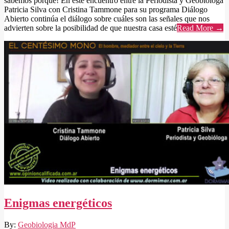
sabemos porqué! En este encuentro entre la Periodista y Geobióloga
Patricia Silva con Cristina Tammone para su programa Diálogo
Abierto continúa el diálogo sobre cuáles son las señales que nos
advierten sobre la posibilidad de que nuestra casa esté
Read More →
Enigmas energéticos
2021-
By:
Geobiologia MdP