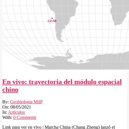
En vivo: trayectoria del módulo espacial
chino
2021-
By:
Geobiologia MdP
05-
On:
08/05/2021
08
In:
Artículos
With:
0 Comments
Link para ver en vivo | Marcha China (Chang Zheng) lanzó el