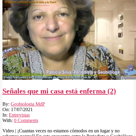
Señales que mi casa está enferma (2)
2021-
By:
Geobiologia MdP
07-
On:
17/07/2021
17
In:
Entrevistas
With:
0 Comments
Video | ¡Cuantas veces no estamos cómodos en un lugar y no